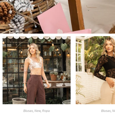
Blusas
,
New
,
Ropa
Blusas
,
N