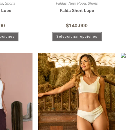
pa
,
Shorts
Faldas
,
New
,
Ropa
,
Shorts
t Lupe
Falda Short Lupe
00
$
140.000
opciones
Seleccionar opciones