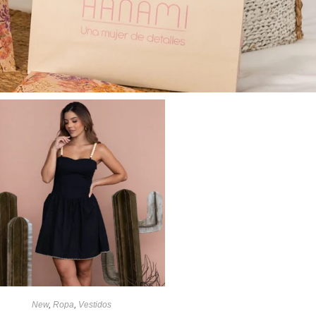
New
,
Ropa
,
Vestidos