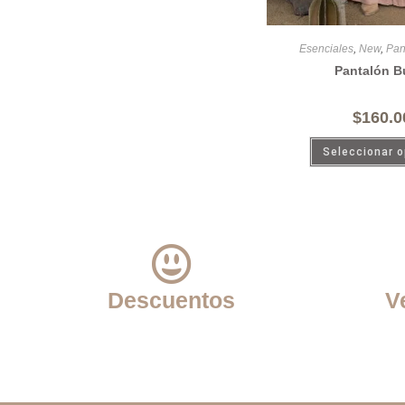
Esenciales
,
New
,
Pan
Pantalón B
$
160.0
Seleccionar 
Descuentos
V