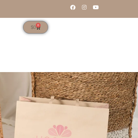
0
$
0