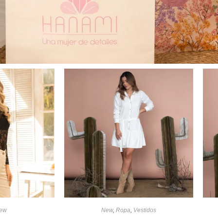
ew
New
,
Ropa
,
Vestidos