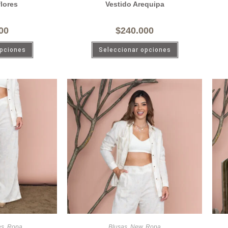
flores
Vestido Arequipa
00
$
240.000
opciones
Seleccionar opciones
es
,
Ropa
Blusas
,
New
,
Ropa