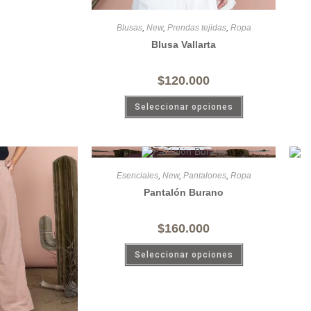
Blusas
,
New
,
Prendas tejidas
,
Ropa
Blusa Vallarta
$
120.000
Seleccionar opciones
Esenciales
,
New
,
Pantalones
,
Ropa
Pantalón Burano
$
160.000
Seleccionar opciones