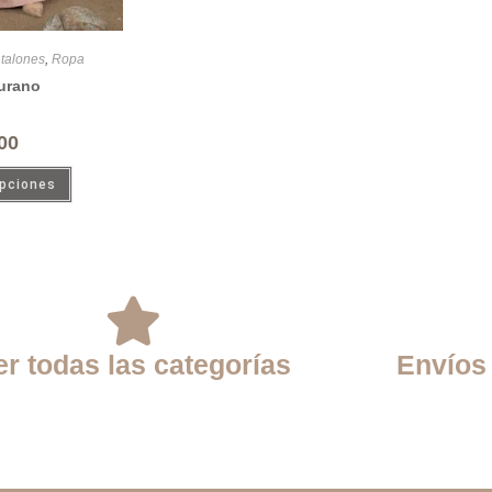
talones
,
Ropa
urano
00
opciones
er todas las categorías
Envíos