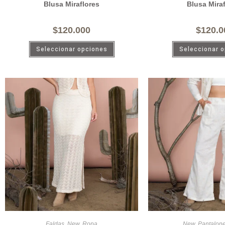
Blusa Miraflores
Blusa Mira
$
120.000
$
120.0
Seleccionar opciones
Seleccionar 
Faldas
,
New
,
Ropa
New
,
Pantalon