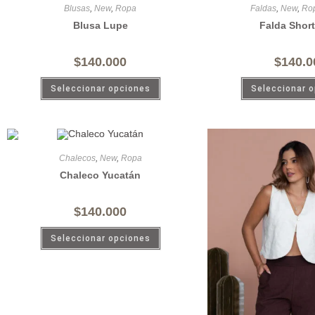
Blusas
,
New
,
Ropa
Faldas
,
New
,
Ro
Blusa Lupe
Falda Shor
$
140.000
$
140.0
Seleccionar opciones
Seleccionar 
Chalecos
,
New
,
Ropa
Chaleco Yucatán
$
140.000
Seleccionar opciones