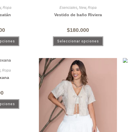
w
,
Ropa
Esenciales
,
New
,
Ropa
catán
Vestido de baño Riviera
00
$
180.000
opciones
Seleccionar opciones
w
,
Ropa
xana
00
opciones