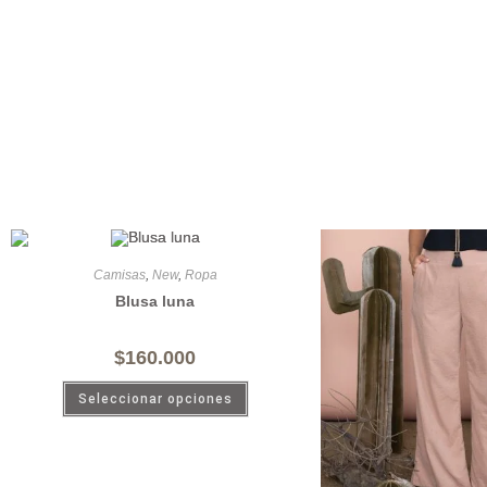
Camisas
,
New
,
Ropa
Blusa luna
$
160.000
Seleccionar opciones