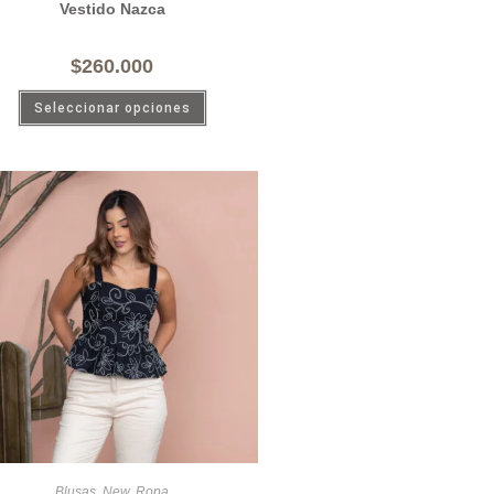
Vestido Nazca
$
260.000
Seleccionar opciones
Blusas
,
New
,
Ropa