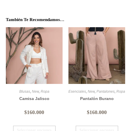
También Te Recomendamos…
Blusas
,
New
,
Ropa
Esenciales
,
New
,
Pantalones
,
Ropa
Camisa Jalisco
Pantalón Burano
$
160.000
$
160.000
Seleccionar opciones
Seleccionar opciones