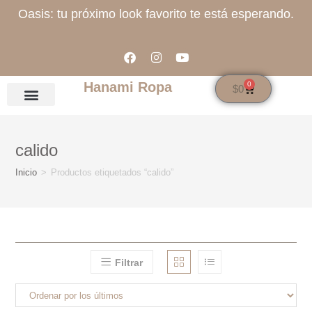
Oasis: tu próximo look favorito te está esperando.
Hanami Ropa
0
$
0
calido
Inicio
>
Productos etiquetados “calido”
Filtrar