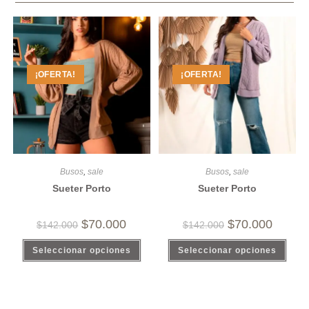
¡OFERTA!
¡OFERTA!
Busos
,
sale
Busos
,
sale
Sueter Porto
Sueter Porto
$
70.000
$
70.000
$
142.000
$
142.000
Seleccionar opciones
Seleccionar opciones