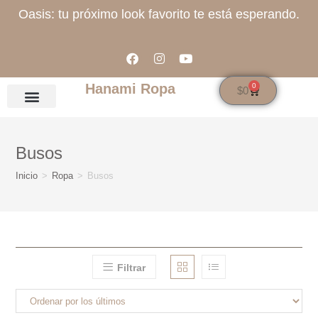
Oasis: tu próximo look favorito te está esperando.
Hanami Ropa
0
$
0
Busos
Inicio
>
Ropa
>
Busos
Filtrar