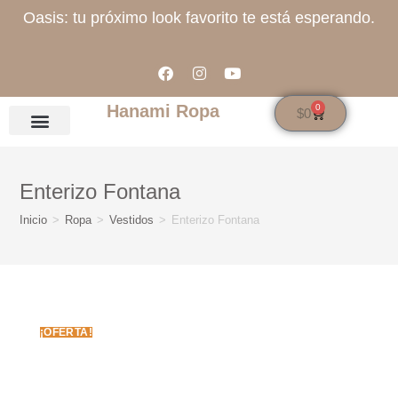
Oasis: tu próximo look favorito te está esperando.
Hanami Ropa
0
$
0
Enterizo Fontana
Inicio
>
Ropa
>
Vestidos
>
Enterizo Fontana
¡OFERTA!