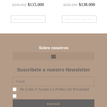
$
115.000
$
138.000
$
230.000
$
230.000
Seleccionar opciones
Seleccionar opciones
Sobre nosotros
Suscríbete a nuestro Newsletter
He Leído Y Acepto La
Política De Privacidad
ENVIAR