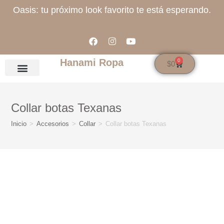
Oasis: tu próximo look favorito te está esperando.
Hanami Ropa
0
$
0
Collar botas Texanas
Inicio
>
Accesorios
>
Collar
>
Collar botas Texanas