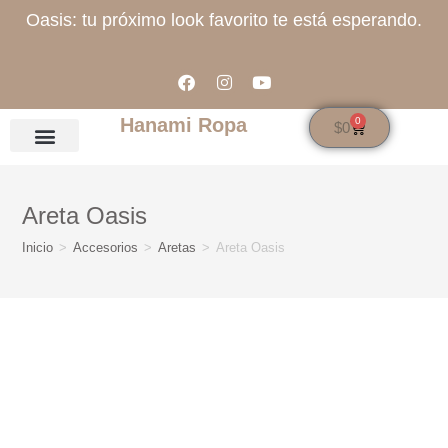
Oasis: tu próximo look favorito te está esperando.
Hanami Ropa
0
$
0
Areta Oasis
Inicio
>
Accesorios
>
Aretas
>
Areta Oasis